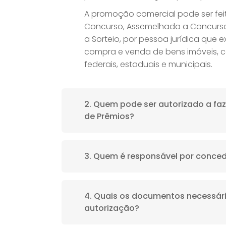
A promoção comercial pode ser feit
Concurso, Assemelhada a Concurso
a Sorteio, por pessoa jurídica que e
compra e venda de bens imóveis,
federais, estaduais e municipais.
2. Quem pode ser autorizado a fa
de Prêmios?
A autorização somente é concedida
3. Quem é responsável por conced
exerça atividade comercial, indust
que esteja comprovadamente quite 
e com os impostos federais, estaduai
A competência para autorizar a dist
4. Quais os documentos necessário
propaganda, em todo o território na
A autorização poderá ser concedid
autorização?
de 30 de janeiro de 2024, é da Secr
representadas por associação ou 