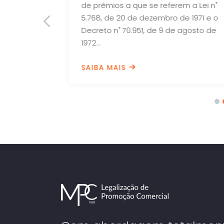
s
de prêmios a que se referem a Lei n˚
emais
5.768, de 20 de dezembro de 1971 e o
ção de
Decreto n˚ 70.951, de 9 de agosto de
ntia...
1972...
SAIBA MAIS