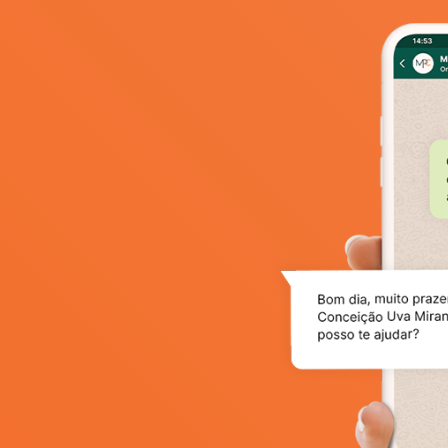
1. Cópia do comprovante de proprie
anteriores à definição do contemp
2. ata de definição do contemplad
3. recibos de entrega dos prêmios
prêmio for igual ou superior a R$ 10
do documento de identidade e do 
4. comprovante de pagamento do Da
Renda sobre o valor total das notas
alíquota de 20% (vinte por cento) 
código de receita 0916, até o terce
definição do contemplado da pro
5. comprovante de pagamento, aute
entregues ou prescritos, se for o c
recolhimento 0394, no prazo de a
comercial ou após o prazo de presc