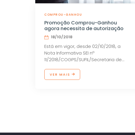
COMPROU-GANHOU
Promoção Comprou-Ganhou
agora necessita de autorização
18/10/2018
Está em vigor, desde 02/10/2018, a
Nota Informativa SEI nº
11/2018/COGPS/SUFIL/Secretaria de
Acompanhamento Fiscal, Energia e
Loteria – SEFEL/MF, que dispõe sobre a
VER MAIS
necessidade de autorização das
promoções comprou-ganhou.