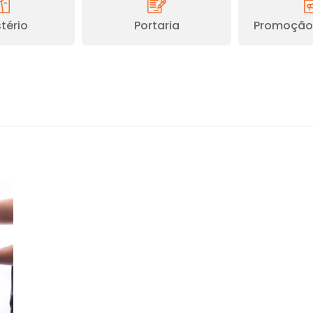
tério
Portaria
Promoção 