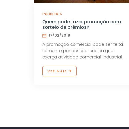
INDÚSTRIA
Quem pode fazer promoção com
sorteio de prêmios?
17/02/2018
A promoção comercial pode ser feita
somente por pessoa jurídica que
exerça atividade comercial, industrial,
de compra e venda de bens imóveis
ou prestação de serviço, que esteja
VER MAIS
comprovadamente quite com os
impostos federais, estaduais, distritais
ou municipais mobiliários.