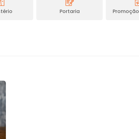
tério
Portaria
Promoção 