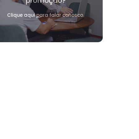
promoção?
Clique aqui para falar conosco.