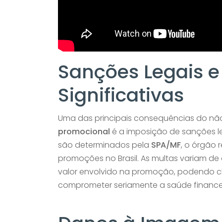
Sanções Legais e
Significativas
Uma das principais consequências do n
promocional
é a imposição de sanções leg
são determinados pela
SPA/MF
, o órgão 
promoções no Brasil. As multas variam d
valor envolvido na promoção, podendo c
comprometer seriamente a saúde finance