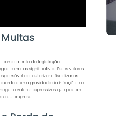
 Multas
ão cumprimento da
legislação
ais e multas significativas. Esses valores
responsável por autorizar e fiscalizar as
e acordo com a gravidade da infração e o
hegar a valores expressivos que podem
ira da empresa.