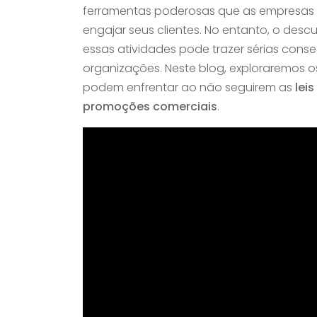
ferramentas poderosas que as empresas u
engajar seus clientes. No entanto, o desc
essas atividades pode trazer sérias cons
organizações. Neste blog, exploraremos o
podem enfrentar ao não seguirem as
lei
promoções comerciais
.